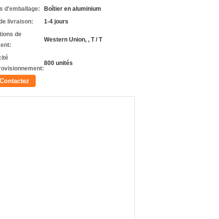
ls d'emballage:
Boîtier en aluminium
de livraison:
1-4 jours
tions de
Western Union, , T / T
ent:
ité
800 unités
rovisionnement:
Contactez