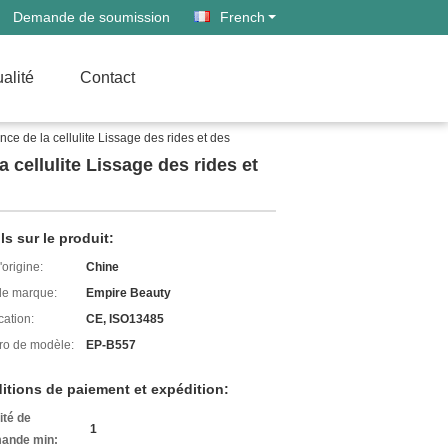
Demande de soumission
French
alité
Contact
ce de la cellulite Lissage des rides et des
 cellulite Lissage des rides et
ls sur le produit:
'origine:
Chine
e marque:
Empire Beauty
cation:
CE, ISO13485
o de modèle:
EP-B557
itions de paiement et expédition:
ité de
1
ande min: