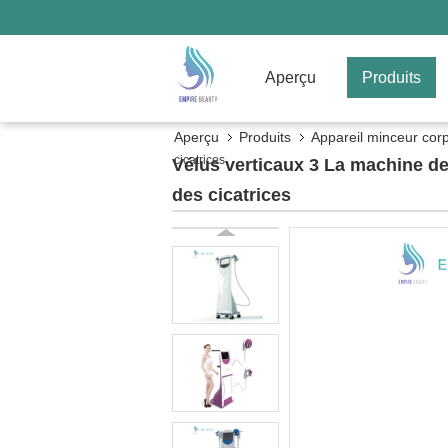
Aperçu
Produits
Aperçu
Produits
Appareil minceur cor
cicatrices
Vélus verticaux 3 La machine de 
des cicatrices