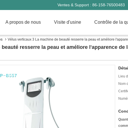
Ventes & Support :
86-158-76500483
A propos de nous
Visite d'usine
Contrôle de la qu
ps
Vélus verticaux 3 La machine de beauté resserre la peau et améliore l'apparen
beauté resserre la peau et améliore l'apparence de la
Détai
Lieu d
Nom d
Certifi
Numér
Cond
Quant
comm