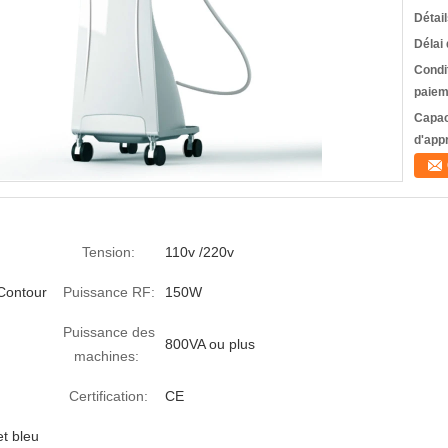
Détai
Délai 
Condi
paiem
Capac
d'app
Tension:
110v /220v
Contour
Puissance RF:
150W
Puissance des
800VA ou plus
machines:
Certification:
CE
et bleu