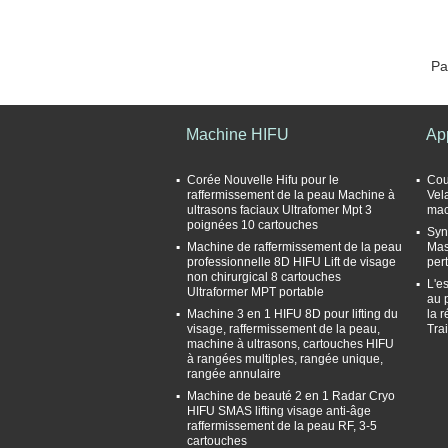
Pa
Machine HIFU
Ap
Corée Nouvelle Hifu pour le
Cou
raffermissement de la peau Machine à
Vel
ultrasons faciaux Ultrafomer Mpt 3
mac
poignées 10 cartouches
Syn
Machine de raffermissement de la peau
Mas
professionnelle 8D HIFU Lift de visage
per
non chirurgical 8 cartouches
L'e
Ultraformer MPT portable
au 
Machine 3 en 1 HIFU 8D pour lifting du
la 
visage, raffermissement de la peau,
Tra
machine à ultrasons, cartouches HIFU
à rangées multiples, rangée unique,
rangée annulaire
Machine de beauté 2 en 1 Radar Cryo
HIFU SMAS lifting visage anti-âge
raffermissement de la peau RF, 3-5
cartouches