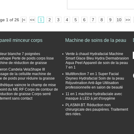
ge 1 of 26
|<
<<
1
2
3
4
5
6
7
8
9
10
>>
pareil minceur corps
Machine de soins de la peau
leur blanche 7 poignées
Vente à chaud Hydrafacial Machine
ashape Perte de poids corps lisse
Smart Glace Bleu Hydra Dermabrasion
hine de réduction de graisse
Aqua Peel Appareil de soin de la peau
7 en 1
eron Candela VelaShape III
sage de la cellulite machine de
Multifonction 7 en 1 Super Facial
te de poids pour réduire la graisse
Oxyneo Hydrafacial Soin de la peau
Réjuvénation Anti-âge Utilisation
sthétique vaincre le champ de mise
professionnelle en salon de beauté
point du ME RF Corps de contour de
réduction de graisse Corps serré
11 en 1 machine hydrafaciale avec
itement sans contact
masque à LED à jet d'oxygène
PLASMA BT. Réduction non
chirurgicale des paupières. Traitement
des rides.