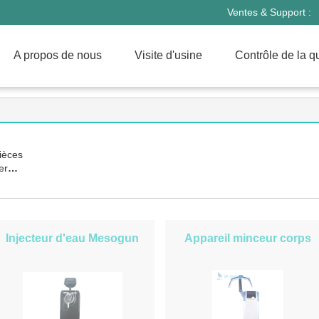
Ventes & Support :
A propos de nous
Visite d'usine
Contrôle de la qu
ièces
er
r
lifting
Injecteur d'eau Mesogun
Appareil minceur corps