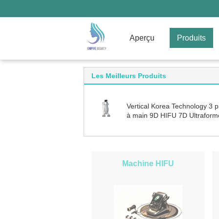
Aperçu
Produits
Les Meilleurs Produits
Vertical Korea Technology 3 p
à main 9D HIFU 7D Ultraform
MPT 7D+9D HIFU MMFU pou
lifting du visage et des yeux & 
du cou
Machine HIFU