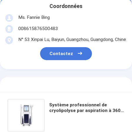
Coordonnées
Ms. Fannie Bing
008615876500483
N° 53 Xinpai Lu, Baiyun, Guangzhou, Guangdong, Chine
Contactez
Système professionnel de
cryolipolyse par aspiration à 360°
pour éliminer les cellules
graisseuses de l'estomac, du
ventre, des cuisses et du double