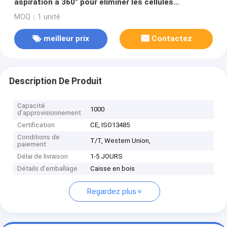
aspiration à 360° pour éliminer les cellules
graisseuses de l'estomac, du ventre, des cuisses et
MOQ：1 unité
du double menton
meilleur prix
Contactez
Description De Produit
Capacité
1000
d'approvisionnement
Certification
CE, ISO13485
Conditions de
T/T, Western Union,
paiement
Délai de livraison
1-5 JOURS
Détails d'emballage
Caisse en bois
Regardez plus