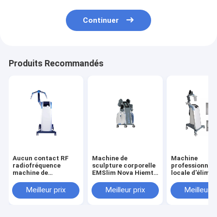
menton
Continuer
Produits Recommandés
Aucun contact RF
Machine de
Machine
radiofréquence
sculpture corporelle
professionnell
machine de
EMSlim Nova Hiemt
locale d'élimin
réduction de graisse
RF, machine de
des graisses R
sur le prix de vente
massage EMS pour
Technologie s
Meilleur prix
Meilleur prix
Meilleur p
de l'usine
sculpter le corps,
contact Équip
croissance
amincissant po
musculaire,
corps RF Vanq
abdominaux,