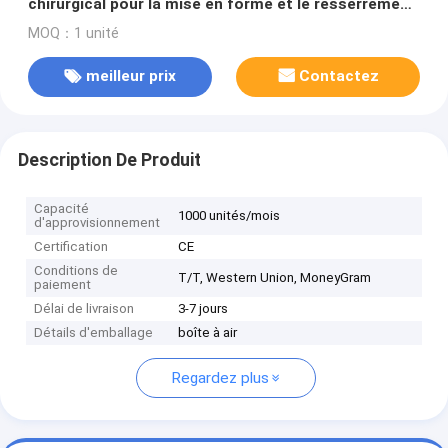
chirurgical pour la mise en forme et le resserrement
du contour
MOQ：1 unité
meilleur prix
Contactez
Description De Produit
Capacité
1000 unités/mois
d'approvisionnement
Certification
CE
Conditions de
T/T, Western Union, MoneyGram
paiement
Délai de livraison
3-7 jours
Détails d'emballage
boîte à air
Regardez plus