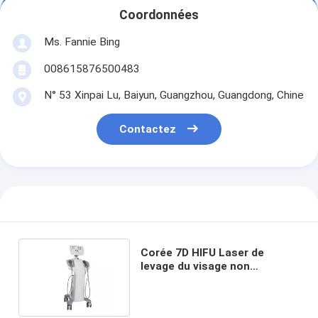
Coordonnées
Ms. Fannie Bing
008615876500483
N° 53 Xinpai Lu, Baiyun, Guangzhou, Guangdong, Chine
Contactez
Corée 7D HIFU Laser de
levage du visage non
chirurgical pour la mise en
forme et le resserrement du
contour