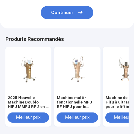
Continuer
Produits Recommandés
2025 Nouvelle
Machine multi-
Machine de be
Machine Doublo
fonctionnelle MFU
Hifu à ultraso
HIFU MMFU RF 2 en 1
RF HIFU pour le
pour le lifting 
Équipement de
resserrement et le
visage Resser
Beauté Coréen HIFU
levage de la peau du
de la peau Réd
Meilleur prix
Meilleur prix
Meilleur p
pour le
visage et du corps
des rides Trai
Raffermissement et
avec 4 poignées et 10
du corps
le Serrage de la Peau
cartouches
du Visage et du