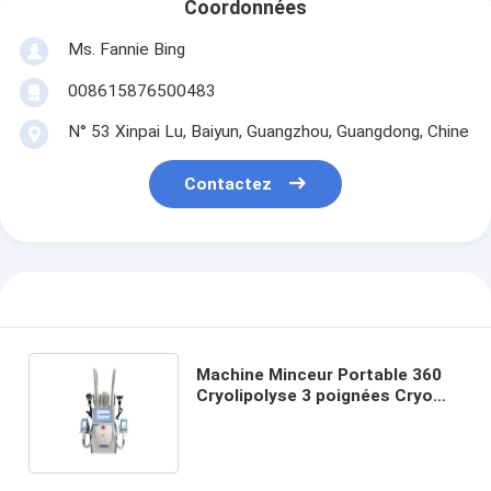
Coordonnées
Ms. Fannie Bing
008615876500483
N° 53 Xinpai Lu, Baiyun, Guangzhou, Guangdong, Chine
Contactez
Machine Minceur Portable 360
Cryolipolyse 3 poignées Cryo
Vacuum + 2 RF Visage Corps
Raffermir + Cavitation +
Lipolyse Laser 7 en 1