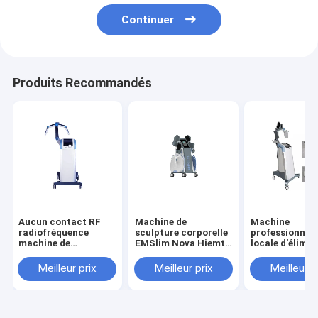
Continuer
Produits Recommandés
Aucun contact RF
Machine de
Machine
radiofréquence
sculpture corporelle
professionnell
machine de
EMSlim Nova Hiemt
locale d'élimin
réduction de graisse
RF, machine de
des graisses R
sur le prix de vente
massage EMS pour
Technologie s
Meilleur prix
Meilleur prix
Meilleur p
de l'usine
sculpter le corps,
contact Équip
croissance
amincissant po
musculaire,
corps RF Vanq
abdominaux,
raffermissement