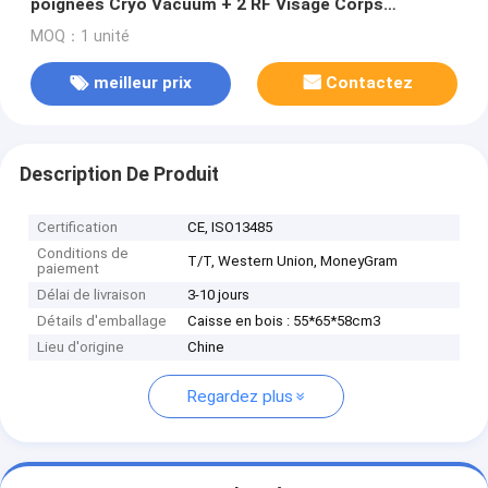
poignées Cryo Vacuum + 2 RF Visage Corps
Raffermir + Cavitation + Lipolyse Laser 7 en 1
MOQ：1 unité
meilleur prix
Contactez
Description De Produit
Certification
CE, ISO13485
Conditions de
T/T, Western Union, MoneyGram
paiement
Délai de livraison
3-10 jours
Détails d'emballage
Caisse en bois : 55*65*58cm3
Lieu d'origine
Chine
Regardez plus