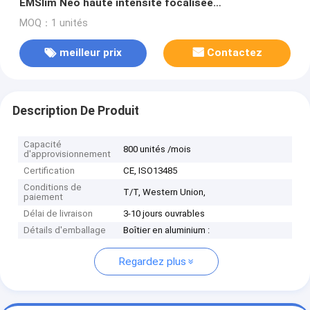
EMSlim Neo haute intensité focalisée
électromagnétique machine de perte de poids
MOQ：1 unités
radiofréquence pour la sculpture musculaire
meilleur prix
Contactez
Description De Produit
Capacité
800 unités /mois
d'approvisionnement
Certification
CE, ISO13485
Conditions de
T/T, Western Union,
paiement
Délai de livraison
3-10 jours ouvrables
Détails d'emballage
Boîtier en aluminium :
Regardez plus