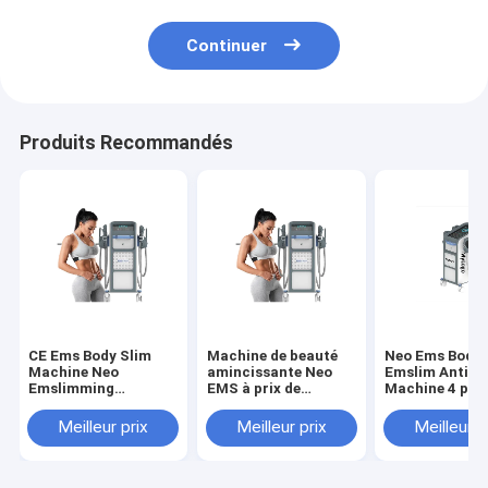
la sculpture musculaire
Continuer
Produits Recommandés
CE Ems Body Slim
Machine de beauté
Neo Ems Body 
Machine Neo
amincissante Neo
Emslim Anti Ce
Emslimming
EMS à prix de
Machine 4 poi
Equipement de
fabrication,
Hiemt RF Ems 
sculpture du corps
électromagnétique
Corps complet
Meilleur prix
Meilleur prix
Meilleur p
d'Em sur le prix de
focalisé, emshaper
Contouring Mu
vente
de 2ème génération,
entraînement 
stimulateur
des fesses
musculaire,